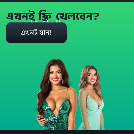
এখনই ফ্রি খেলবেন?
Let's start!
এখনই যান!