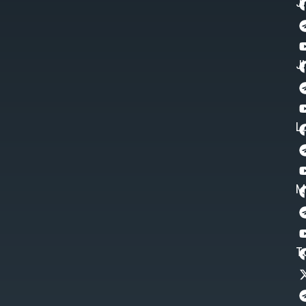
J
J
L
M
T