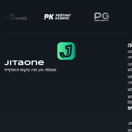
মে
হো
প
JitaOne
ডে
সম্পূর্ণরূপে অনুগত গেম এবং পরিষেবা
স্ল
বৈশি
গে
ঘট
ব্র্য
ভি
সম
Ji
ভা