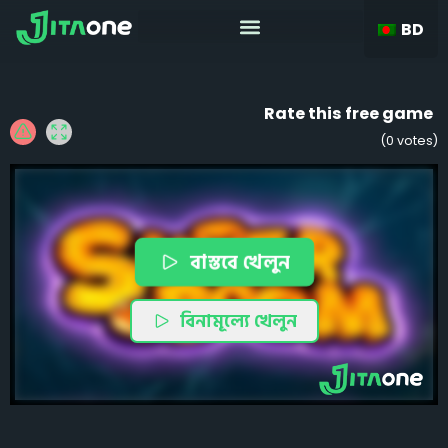
BD
Rate this free game
(
0
votes)
বাস্তবে খেলুন
বিনামূল্যে খেলুন