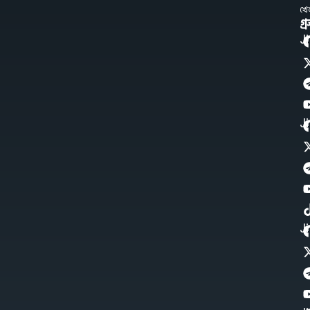
খে
গ্
J
J
J