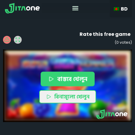
BD
Rate this free game
(
0
votes)
বাস্তবে খেলুন
বিনামূল্যে খেলুন