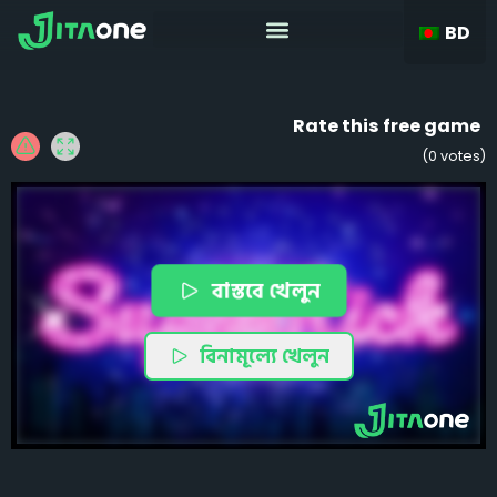
BD
Rate this free game
(
0
votes)
বাস্তবে খেলুন
বিনামূল্যে খেলুন