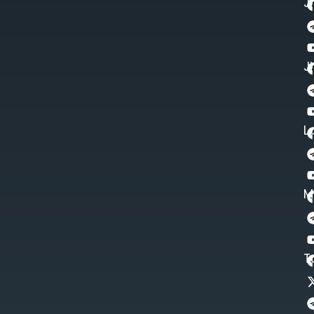
J
J
L
M
T