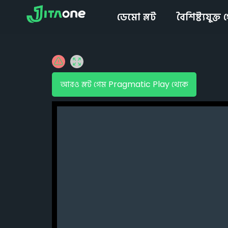
ডেমো স্লট
বৈশিষ্ট্যযুক্ত
আরও স্লট গেম Pragmatic Play থেকে