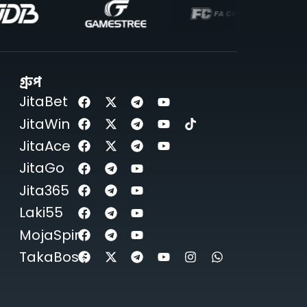
গ্রুপ
JitaBet
JitaWin
JitaAce
JitaGo
Jita365
Laki55
MojaSpin
TakaBoss