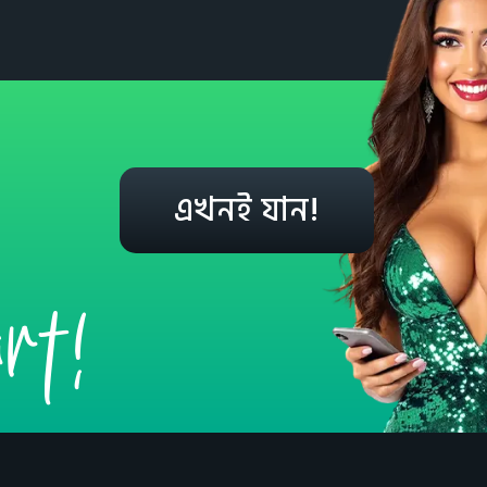
এখনই যান!
rt!