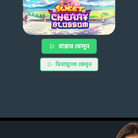
বাস্তবে খেলুন
বিনামূল্যে খেলুন