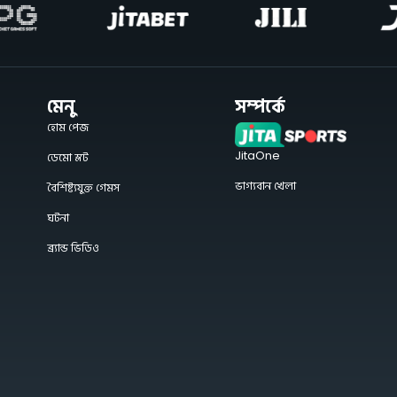
মেনু
সম্পর্কে
হোম পেজ
JitaOne
ডেমো স্লট
ভাগ্যবান খেলা
বৈশিষ্ট্যযুক্ত গেমস
ঘটনা
ব্র্যান্ড ভিডিও