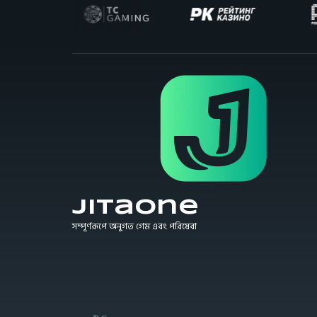
JitaOne
সম্পূর্ণরূপে অনুগত গেম এবং পরিষেবা