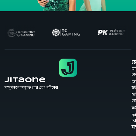
মে
হো
প
JitaOne
ডে
সম্পূর্ণরূপে অনুগত গেম এবং পরিষেবা
স্ল
বৈশি
গে
ঘট
ব্র্য
ভি
সম