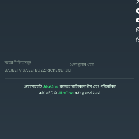
সহযোগী লিঙ্কসমূহ
খেলাধুলার খবর
BAJI
BETVISA
JEETBUZZ
CRICKEX
BETJILI
ওয়েবসাইটটি
JitaOne
ব্র্যান্ডের মালিকানাধীন এবং পরিচালিত
কপিরাইট ©
JitaOne
সর্বস্বত্ব সংরক্ষিত।