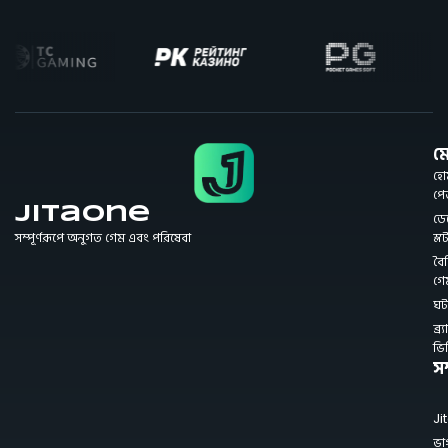
মে
হো
প
JitaOne
ডে
সম্পূর্ণরূপে অনুগত গেম এবং পরিষেবা
স্ল
বৈশি
গে
ঘট
ব্র্য
ভি
সম
Ji
ভা