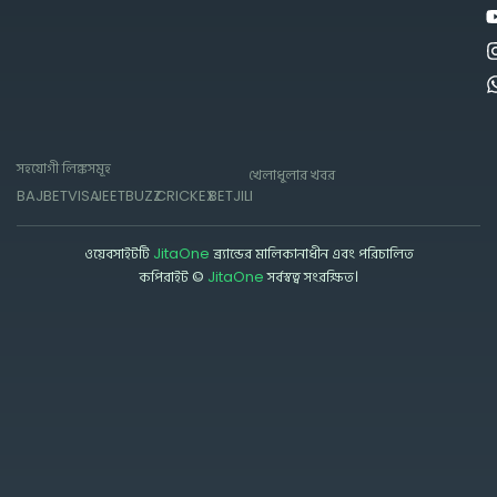
সহযোগী লিঙ্কসমূহ
খেলাধুলার খবর
BAJI
BETVISA
JEETBUZZ
CRICKEX
BETJILI
ওয়েবসাইটটি
JitaOne
ব্র্যান্ডের মালিকানাধীন এবং পরিচালিত
কপিরাইট ©
JitaOne
সর্বস্বত্ব সংরক্ষিত।