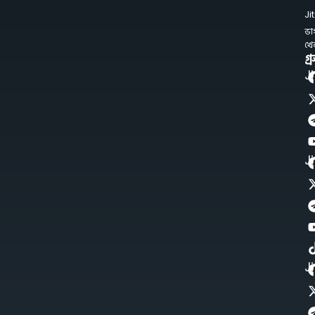
Ji
ভা
খে
গ্
J
J
J