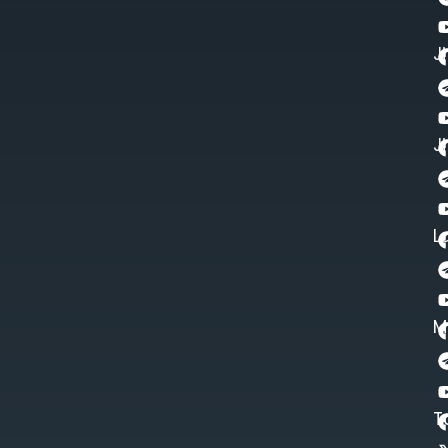
J
J
L
M
T