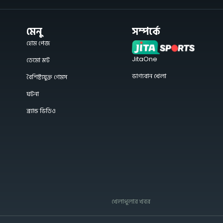
মেনু
সম্পর্কে
হোম পেজ
JitaOne
ডেমো স্লট
ভাগ্যবান খেলা
বৈশিষ্ট্যযুক্ত গেমস
ঘটনা
ব্র্যান্ড ভিডিও
খেলাধুলার খবর