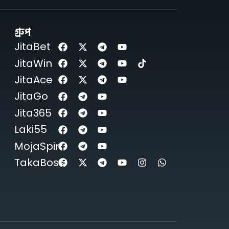
গ্রুপ
JitaBet
JitaWin
JitaAce
JitaGo
Jita365
Laki55
MojaSpin
TakaBoss