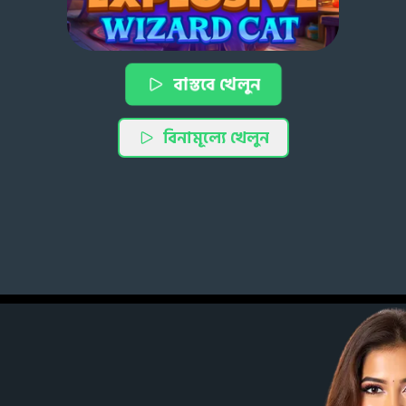
বাস্তবে খেলুন
বিনামূল্যে খেলুন