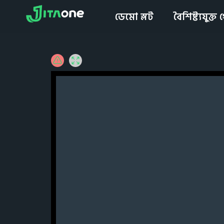
ডেমো স্লট
বৈশিষ্ট্যযুক্ত