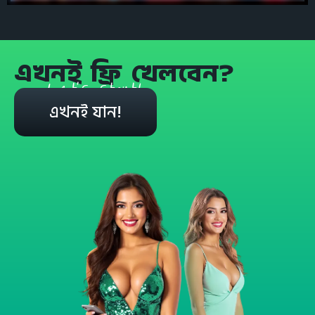
এখনই ফ্রি খেলবেন?
Let's start!
এখনই যান!