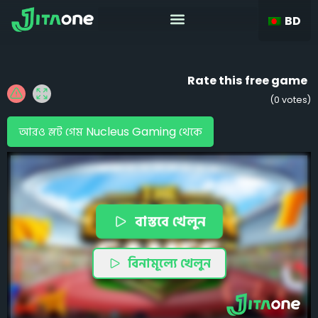
BD
Rate this free game
(
0
votes)
আরও স্লট গেম Nucleus Gaming থেকে
বাস্তবে খেলুন
বিনামূল্যে খেলুন