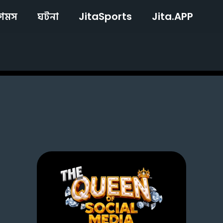
 গেমস
ঘটনা
JitaSports
Jita.APP