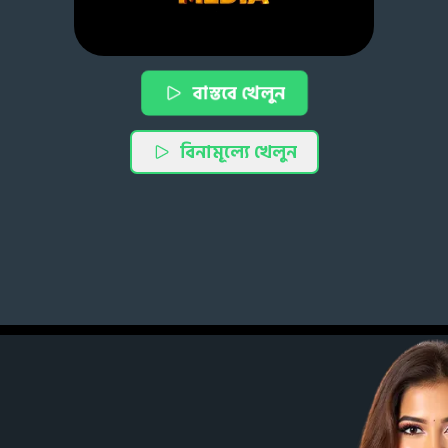
বাস্তবে খেলুন
বিনামূল্যে খেলুন