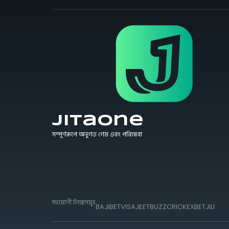
JitaOne
সম্পূর্ণরূপে অনুগত গেম এবং পরিষেবা
সহযোগী লিঙ্কসমূহ
BAJI
BETVISA
JEETBUZZ
CRICKEX
BETJILI