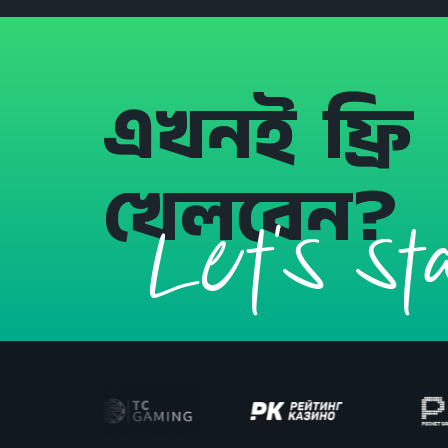
এখনই ফ্রি
খেলবেন?
Let's sta