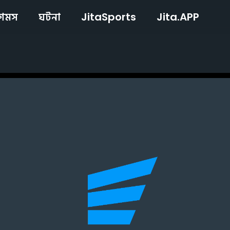
 গেমস
ঘটনা
JitaSports
Jita.APP