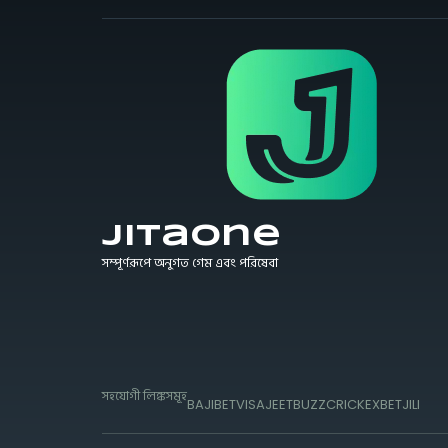
JitaOne
সম্পূর্ণরূপে অনুগত গেম এবং পরিষেবা
সহযোগী লিঙ্কসমূহ
BAJI
BETVISA
JEETBUZZ
CRICKEX
BETJILI