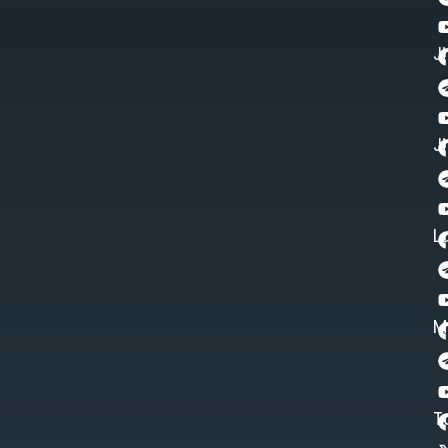
J
J
L
M
T