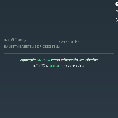
সহযোগী লিঙ্কসমূহ
খেলাধুলার খবর
BAJI
BETVISA
JEETBUZZ
CRICKEX
BETJILI
ওয়েবসাইটটি
JitaOne
ব্র্যান্ডের মালিকানাধীন এবং পরিচালিত
কপিরাইট ©
JitaOne
সর্বস্বত্ব সংরক্ষিত।