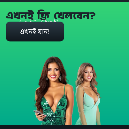
এখনই ফ্রি খেলবেন?
Let's start!
এখনই যান!