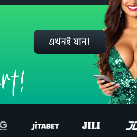
এখনই যান!
rt!