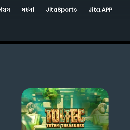
 গেমস
ঘটনা
JitaSports
Jita.APP