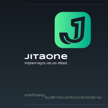
JitaOne
সম্পূর্ণরূপে অনুগত গেম এবং পরিষেবা
সহযোগী লিঙ্কসমূহ
BAJI
BETVISA
JEETBUZZ
CRICKEX
BETJILI