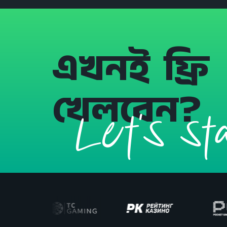
এখনই ফ্রি
খেলবেন?
Let's sta