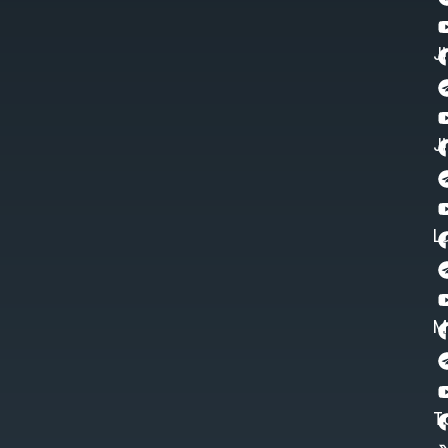
J
J
L
M
T