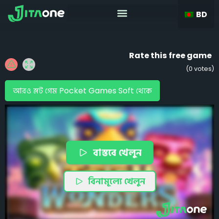
BD
Rate this free game
(
0
votes)
আরও স্লট গেম Pocket Games Soft থেকে
বাস্তবে খেলুন
বিনামূল্যে খেলুন