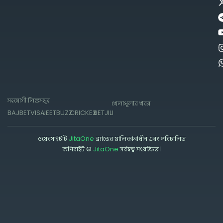
সহযোগী লিঙ্কসমূহ
খেলাধুলার খবর
BAJI
BETVISA
JEETBUZZ
CRICKEX
BETJILI
ওয়েবসাইটটি
JitaOne
ব্র্যান্ডের মালিকানাধীন এবং পরিচালিত
কপিরাইট ©
JitaOne
সর্বস্বত্ব সংরক্ষিত।