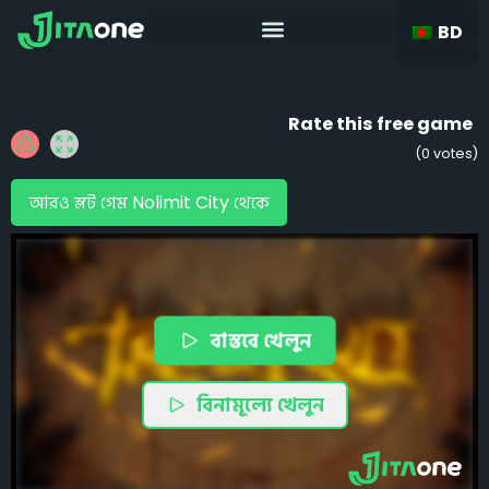
BD
Rate this free game
(
0
votes)
আরও স্লট গেম Nolimit City থেকে
বাস্তবে খেলুন
বিনামূল্যে খেলুন