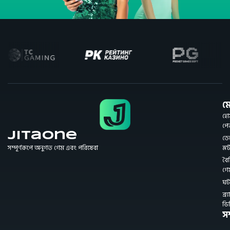
মে
হো
প
JitaOne
ডে
সম্পূর্ণরূপে অনুগত গেম এবং পরিষেবা
স্ল
বৈশি
গে
ঘট
ব্র্য
ভি
সম