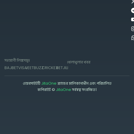
সহযোগী লিঙ্কসমূহ
খেলাধুলার খবর
BAJI
BETVISA
JEETBUZZ
CRICKEX
BETJILI
ওয়েবসাইটটি
JitaOne
ব্র্যান্ডের মালিকানাধীন এবং পরিচালিত
কপিরাইট ©
JitaOne
সর্বস্বত্ব সংরক্ষিত।