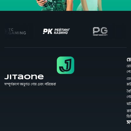
মে
হো
প
JitaOne
ডে
সম্পূর্ণরূপে অনুগত গেম এবং পরিষেবা
স্ল
বৈশি
গে
ঘট
ব্র্য
ভি
সম