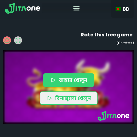
BD
Rate this free game
(
0
votes)
বাস্তবে খেলুন
বিনামূল্যে খেলুন