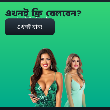
এখনই ফ্রি খেলবেন?
Let's start!
এখনই যান!