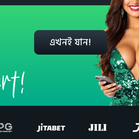
এখনই যান!
rt!