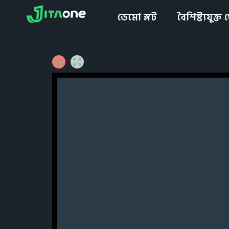
ডেমো স্লট
বৈশিষ্ট্যযুক্ত