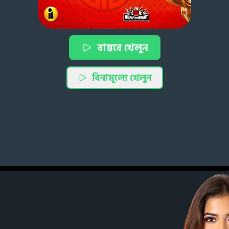
বাস্তবে খেলুন
বিনামূল্যে খেলুন