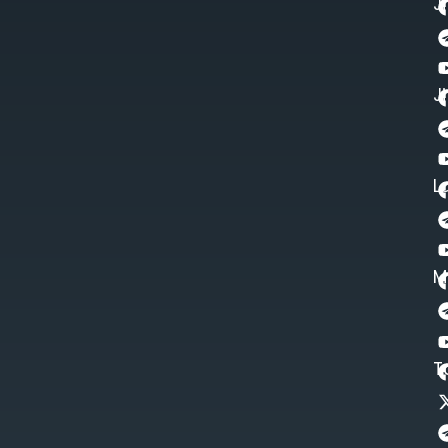
J
J
L
M
T