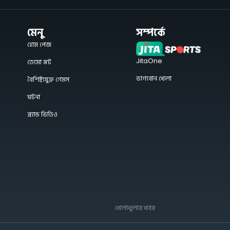
মেনু
সম্পর্কে
হোম পেজ
JitaOne
ডেমো স্লট
ভাগ্যবান খেলা
বৈশিষ্ট্যযুক্ত গেমস
ঘটনা
ব্র্যান্ড ভিডিও
খেলাধুলার খবর