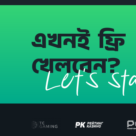
এখনই ফ্রি
খেলবেন?
Let's sta