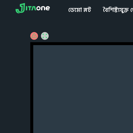
ডেমো স্লট
বৈশিষ্ট্যযুক্ত