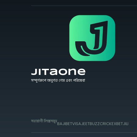
JitaOne
সম্পূর্ণরূপে অনুগত গেম এবং পরিষেবা
সহযোগী লিঙ্কসমূহ
BAJI
BETVISA
JEETBUZZ
CRICKEX
BETJILI