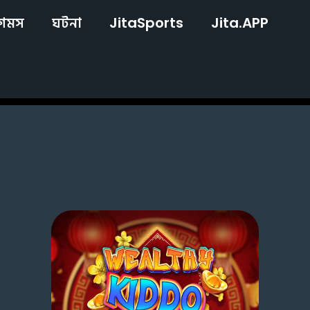
 গেমস
ঘটনা
JitaSports
Jita.APP