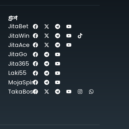
গ্রুপ
JitaBet
JitaWin
JitaAce
JitaGo
Jita365
Laki55
MojaSpin
TakaBoss