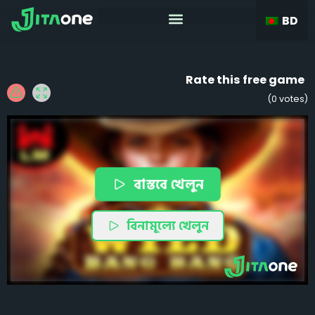
BD
Rate this free game
(
0
votes)
বাস্তবে খেলুন
বিনামূল্যে খেলুন