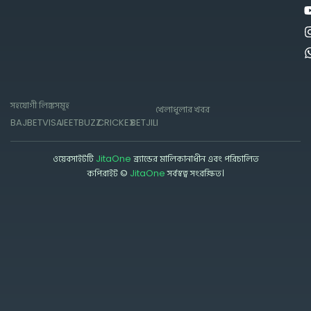
সহযোগী লিঙ্কসমূহ
খেলাধুলার খবর
BAJI
BETVISA
JEETBUZZ
CRICKEX
BETJILI
ওয়েবসাইটটি
JitaOne
ব্র্যান্ডের মালিকানাধীন এবং পরিচালিত
কপিরাইট ©
JitaOne
সর্বস্বত্ব সংরক্ষিত।