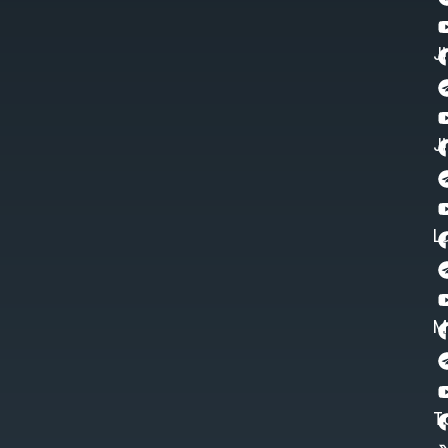
J
J
L
M
T