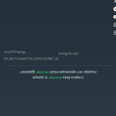
সহযোগী লিঙ্কসমূহ
খেলাধুলার খবর
BAJI
BETVISA
JEETBUZZ
CRICKEX
BETJILI
ওয়েবসাইটটি
JitaOne
ব্র্যান্ডের মালিকানাধীন এবং পরিচালিত
কপিরাইট ©
JitaOne
সর্বস্বত্ব সংরক্ষিত।