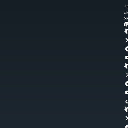
Ji
ভা
খে
গ্
J
J
J