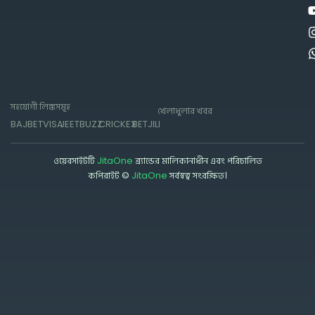
সহযোগী লিঙ্কসমূহ
খেলাধুলার খবর
BAJI
BETVISA
JEETBUZZ
CRICKEX
BETJILI
ওয়েবসাইটটি
JitaOne
ব্র্যান্ডের মালিকানাধীন এবং পরিচালিত
কপিরাইট ©
JitaOne
সর্বস্বত্ব সংরক্ষিত।