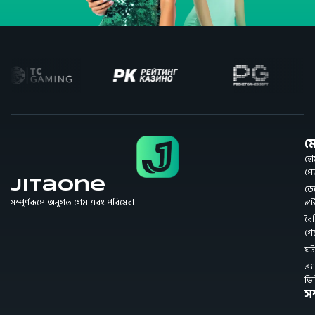
মে
হো
প
JitaOne
ডে
সম্পূর্ণরূপে অনুগত গেম এবং পরিষেবা
স্ল
বৈশি
গে
ঘট
ব্র্য
ভি
সম