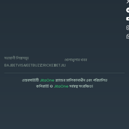
সহযোগী লিঙ্কসমূহ
খেলাধুলার খবর
BAJI
BETVISA
JEETBUZZ
CRICKEX
BETJILI
ওয়েবসাইটটি
JitaOne
ব্র্যান্ডের মালিকানাধীন এবং পরিচালিত
কপিরাইট ©
JitaOne
সর্বস্বত্ব সংরক্ষিত।