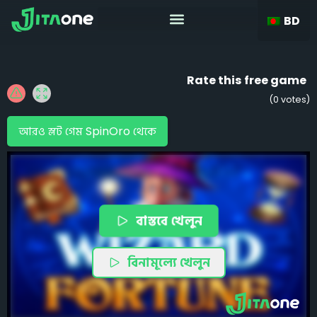
BD
Rate this free game
(
0
votes)
আরও স্লট গেম SpinOro থেকে
বাস্তবে খেলুন
বিনামূল্যে খেলুন