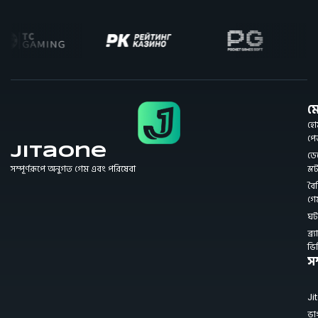
মে
হো
প
JitaOne
ডে
সম্পূর্ণরূপে অনুগত গেম এবং পরিষেবা
স্ল
বৈশি
গে
ঘট
ব্র্য
ভি
সম
Ji
ভা