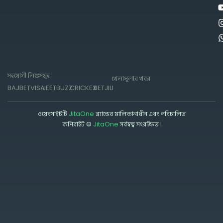
সহযোগী লিঙ্কসমূহ
খেলাধুলার খবর
BAJI
BETVISA
JEETBUZZ
CRICKEX
BETJILI
ওয়েবসাইটটি
JitaOne
ব্র্যান্ডের মালিকানাধীন এবং পরিচালিত
কপিরাইট ©
JitaOne
সর্বস্বত্ব সংরক্ষিত।