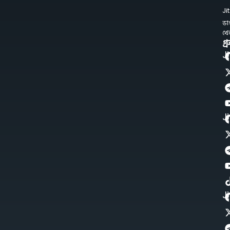
Ji
ভা
খে
গ্
J
J
J