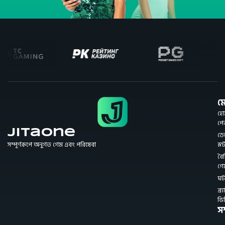
মে
হো
প
JitaOne
ডে
সম্পূর্ণরূপে অনুগত গেম এবং পরিষেবা
স্ল
বৈশি
গে
ঘট
ব্র্য
ভি
সম