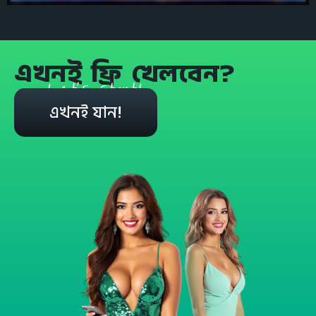
এখনই ফ্রি খেলবেন?
Let's start!
এখনই যান!