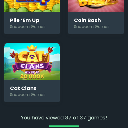
Pile ‘Em Up
Coin Bash
Snowborn Games
Snowborn Games
Cat Clans
Snowborn Games
You have viewed
37
of
37
games!