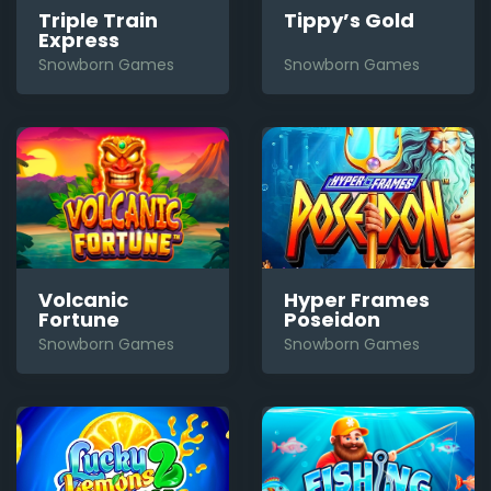
Triple Train
Tippy’s Gold
Express
Snowborn Games
Snowborn Games
Hyper Frames
Volcanic
Poseidon
Fortune
Snowborn Games
Snowborn Games