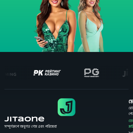
মে
হো
প
JitaOne
ডে
সম্পূর্ণরূপে অনুগত গেম এবং পরিষেবা
স্ল