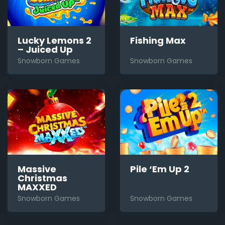
Lucky Lemons 2
Fishing Max
– Juiced Up
Snowborn Games
Snowborn Games
Massive
Pile ‘Em Up 2
Christmas
MAXXED
Snowborn Games
Snowborn Games