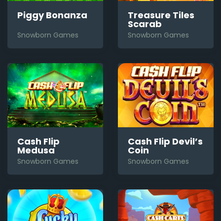
Piggy Bonanza
Treasure Tiles
Scarab
Snowborn Games
Snowborn Games
Cash Flip
Cash Flip Devil’s
Medusa
Coin
Snowborn Games
Snowborn Games