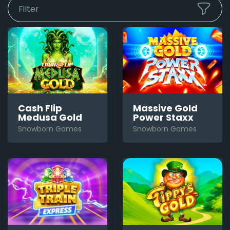
Filter
Cash Flip
Massive Gold
Medusa Gold
Power Staxx
Snowborn Games
Snowborn Games