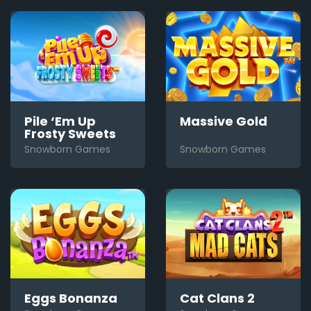
Pile ‘Em Up
Massive Gold
Frosty Sweets
Snowborn Games
Snowborn Games
Eggs Bonanza
Cat Clans 2