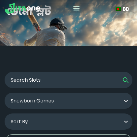
BD
ডেমো স্লট