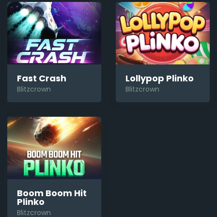
Fast Crash
Lollypop Plinko
Blitzcrown
Blitzcrown
Boom Boom Hit
Plinko
Blitzcrown