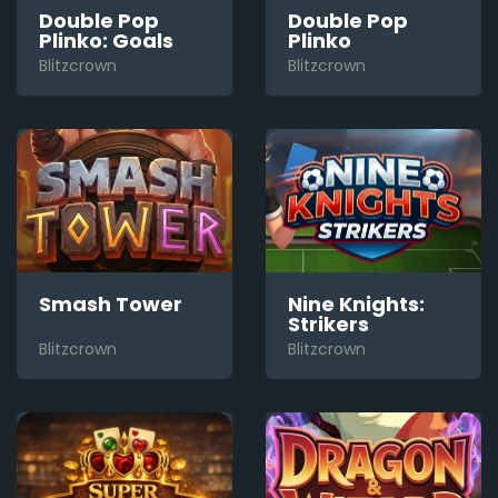
Double Pop
Double Pop
Plinko: Goals
Plinko
Blitzcrown
Blitzcrown
Smash Tower
Nine Knights:
Strikers
Blitzcrown
Blitzcrown