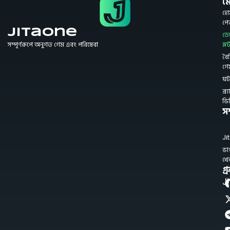
মে
হো
প
JitaOne
ডে
সম্পূর্ণরূপে অনুগত গেম এবং পরিষেবা
স্ল
বৈশি
গে
ঘট
ব্র্য
ভি
সম
Ji
ভা
খে
গ্
J