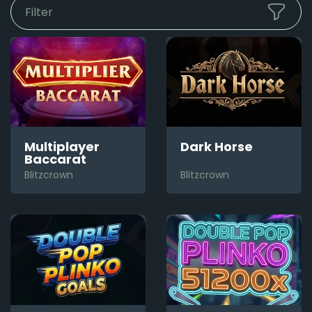
Filter
Multiplayer
Dark Horse
Baccarat
Blitzcrown
Blitzcrown