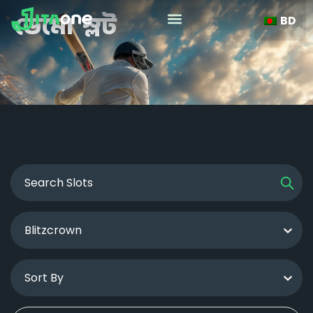
BD
ডেমো স্লট