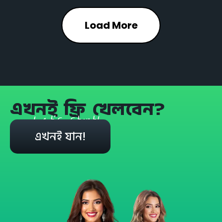
Load More
এখনই ফ্রি খেলবেন?
Let's start!
এখনই যান!