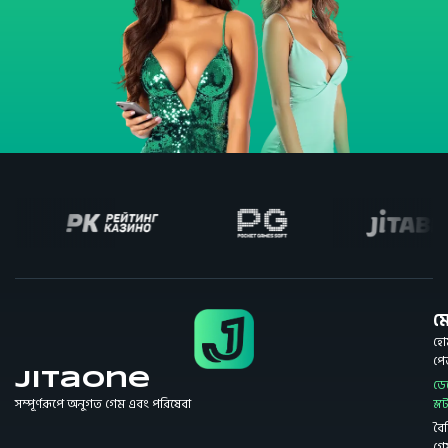
মে
হো
প
JitaOne
ডে
সম্পূর্ণরূপে অনুগত গেম এবং পরিষেবা
স্ল
বৈশি
গে