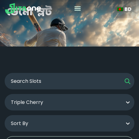
BD
ডেমো স্লট